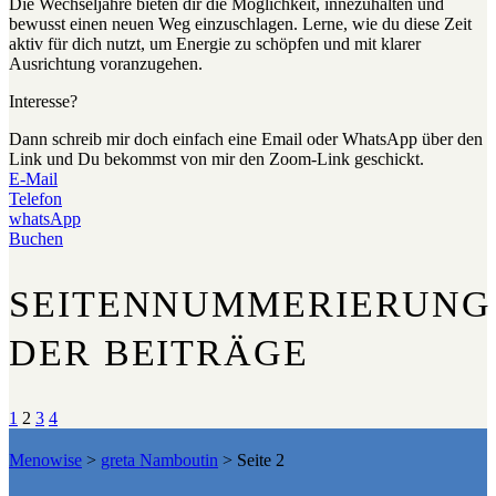
Die Wechseljahre bieten dir die Möglichkeit, innezuhalten und
bewusst einen neuen Weg einzuschlagen. Lerne, wie du diese Zeit
aktiv für dich nutzt, um Energie zu schöpfen und mit klarer
Ausrichtung voranzugehen.
Interesse?
Dann schreib mir doch einfach eine Email oder WhatsApp über den
Link und Du bekommst von mir den Zoom-Link geschickt.
E-Mail
Telefon
whatsApp
Buchen
SEITENNUMMERIERUNG
DER BEITRÄGE
1
2
3
4
Menowise
>
greta Namboutin
>
Seite 2