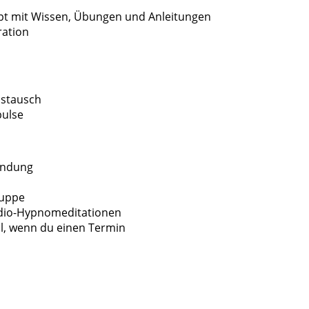
pt mit Wissen, Übungen und Anleitungen
ration
ustausch
pulse
endung
ruppe
udio-Hypnomeditationen
ll, wenn du einen Termin